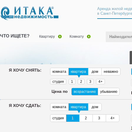
Аренда жилой нед
в Санкт-Петербург
ЧТО ИЩЕТЕ?
Квартиру
Комнату
Наймодате
Я ХОЧУ СНЯТЬ:
комната
квартира
дом
неважно
студия
1
2
3
4+
Цена по
возрастанию
убыванию
Я ХОЧУ СДАТЬ:
комната
квартира
дом
студия
1
2
3
4+