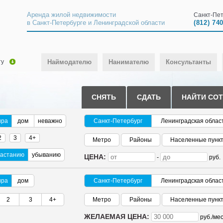
Аренда жилой недвижимости
Санкт-Пет
в Санкт-Петербурге и Ленинградской области
(812) 74
ту
Наймодателю
Нанимателю
Консультанты
СНЯТЬ
СДАТЬ
НАЙТИ СО
ира
дом
неважно
Санкт-Петербург
Ленинградская облас
2
3
4+
Метро
Районы
Населенные пунк
растанию
убыванию
ЦЕНА:
-
руб.
ира
дом
Санкт-Петербург
Ленинградская облас
2
3
4+
Метро
Районы
Населенные пунк
ЖЕЛАЕМАЯ ЦЕНА:
руб./
мес