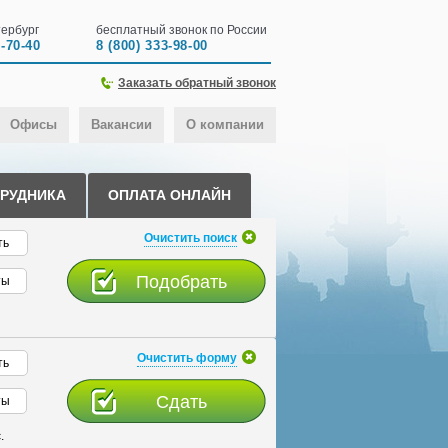
ербург
бесплатный звонок по России
0-70-40
8 (800) 333-98-00
Заказать обратный звонок
Офисы
Вакансии
О компании
ТРУДНИКА
ОПЛАТА ОНЛАЙН
Очистить поиск
ть
ты
Очистить форму
ть
ты
.