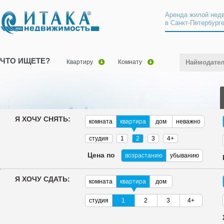
Аренда жилой нед
в Санкт-Петербург
ЧТО ИЩЕТЕ?
Квартиру
Комнату
Наймодате
Я ХОЧУ СНЯТЬ:
комната
квартира
дом
неважно
студия
1
2
3
4+
Цена по
возрастанию
убыванию
Я ХОЧУ СДАТЬ:
комната
квартира
дом
студия
1
2
3
4+