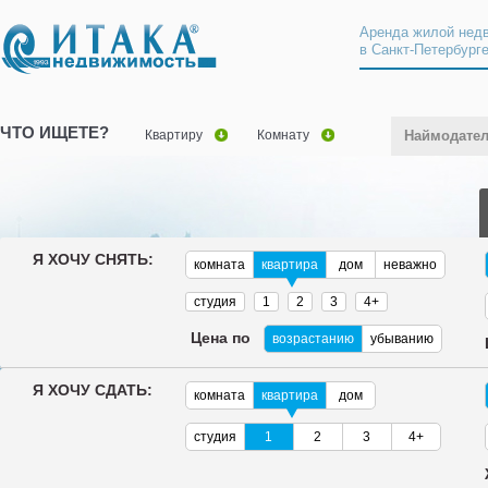
Аренда жилой нед
в Санкт-Петербург
ЧТО ИЩЕТЕ?
Квартиру
Комнату
Наймодате
Я ХОЧУ СНЯТЬ:
комната
квартира
дом
неважно
студия
1
2
3
4+
Цена по
возрастанию
убыванию
Я ХОЧУ СДАТЬ:
комната
квартира
дом
студия
1
2
3
4+