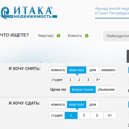
Аренда жилой нед
в Санкт-Петербург
ЧТО ИЩЕТЕ?
Квартиру
Комнату
Наймодате
Я ХОЧУ СНЯТЬ:
комната
квартира
дом
неважно
студия
1
2
3
4+
Цена по
возрастанию
убыванию
Я ХОЧУ СДАТЬ:
комната
квартира
дом
студия
1
2
3
4+