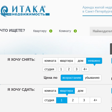
Аренда жилой нед
в Санкт-Петербург
ЧТО ИЩЕТЕ?
Квартиру
Комнату
Наймодате
Я ХОЧУ СНЯТЬ:
комната
квартира
дом
неважно
студия
1
2
3
4+
Цена по
возрастанию
убыванию
Я ХОЧУ СДАТЬ:
комната
квартира
дом
студия
1
2
3
4+