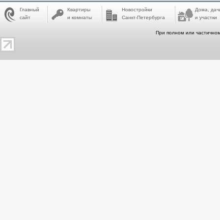
Главный
Квартиры
Новостройки
Дома, дач
сайт
и комнаты
Санкт-Петербурга
и участки
При полном или частичном