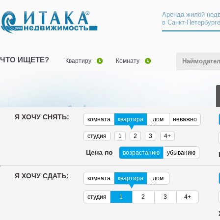
Аренда жилой нед
в Санкт-Петербург
ЧТО ИЩЕТЕ?
Квартиру
Комнату
Наймодате
Я ХОЧУ СНЯТЬ:
комната
квартира
дом
неважно
студия
1
2
3
4+
Цена по
возрастанию
убыванию
Я ХОЧУ СДАТЬ:
комната
квартира
дом
студия
1
2
3
4+