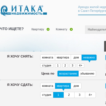
Аренда жилой нед
в Санкт-Петербург
ЧТО ИЩЕТЕ?
Квартиру
Комнату
Наймодате
Я ХОЧУ СНЯТЬ:
комната
квартира
дом
неважно
студия
1
2
3
4+
Цена по
возрастанию
убыванию
Я ХОЧУ СДАТЬ:
комната
квартира
дом
студия
1
2
3
4+