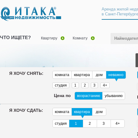
Аренда жилой нед
в Санкт-Петербург
ЧТО ИЩЕТЕ?
Квартиру
Комнату
Наймодате
Я ХОЧУ СНЯТЬ:
комната
квартира
дом
неважно
студия
1
2
3
4+
Цена по
возрастанию
убыванию
Я ХОЧУ СДАТЬ:
комната
квартира
дом
студия
1
2
3
4+