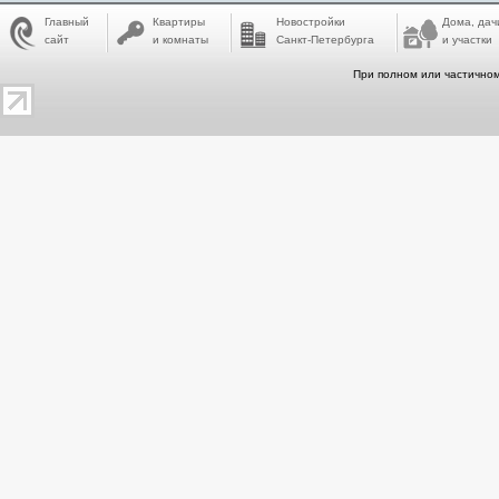
Главный
Квартиры
Новостройки
Дома, дач
сайт
и комнаты
Санкт-Петербурга
и участки
При полном или частичном