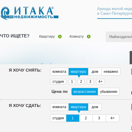
Аренда жилой нед
в Санкт-Петербург
ЧТО ИЩЕТЕ?
Квартиру
Комнату
Наймодате
Я ХОЧУ СНЯТЬ:
комната
квартира
дом
неважно
студия
1
2
3
4+
Цена по
возрастанию
убыванию
Я ХОЧУ СДАТЬ:
комната
квартира
дом
студия
1
2
3
4+