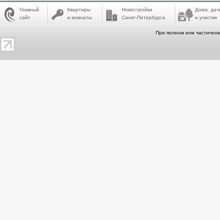
Главный
Квартиры
Новостройки
Дома, дач
сайт
и комнаты
Санкт-Петербурга
и участки
При полном или частичном