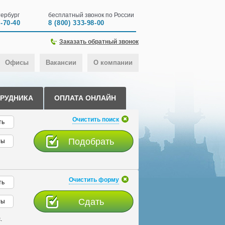
ербург
бесплатный звонок по России
0-70-40
8 (800) 333-98-00
Заказать обратный звонок
Офисы
Вакансии
О компании
ТРУДНИКА
ОПЛАТА ОНЛАЙН
Очистить поиск
ть
ты
Очистить форму
ть
ты
.