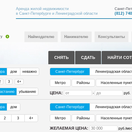
Аренда жилой недвижимости
Санкт-Пет
в Санкт-Петербурге и Ленинградской области
(812) 74
ту
Наймодателю
Нанимателю
Консультанты
СНЯТЬ
СДАТЬ
НАЙТИ СО
ира
дом
неважно
Санкт-Петербург
Ленинградская облас
2
3
4+
Метро
Районы
Населенные пунк
растанию
убыванию
ЦЕНА:
-
руб.
ира
дом
Санкт-Петербург
Ленинградская облас
2
3
4+
Метро
Районы
Населенные пунк
ЖЕЛАЕМАЯ ЦЕНА:
руб./
мес