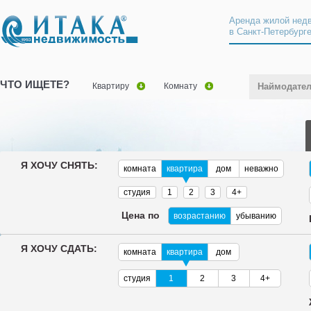
Аренда жилой нед
в Санкт-Петербург
ЧТО ИЩЕТЕ?
Квартиру
Комнату
Наймодате
Я ХОЧУ СНЯТЬ:
комната
квартира
дом
неважно
студия
1
2
3
4+
Цена по
возрастанию
убыванию
Я ХОЧУ СДАТЬ:
комната
квартира
дом
студия
1
2
3
4+