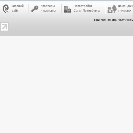
Главный
Квартиры
Новостройки
Дома, дач
сайт
и комнаты
Санкт-Петербурга
и участки
При полном или частичном