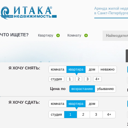
Аренда жилой нед
в Санкт-Петербург
ЧТО ИЩЕТЕ?
Квартиру
Комнату
Наймодате
Я ХОЧУ СНЯТЬ:
комната
квартира
дом
неважно
студия
1
2
3
4+
Цена по
возрастанию
убыванию
Я ХОЧУ СДАТЬ:
комната
квартира
дом
студия
1
2
3
4+