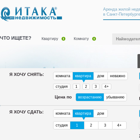
Аренда жилой нед
в Санкт-Петербург
ЧТО ИЩЕТЕ?
Квартиру
Комнату
Наймодате
Я ХОЧУ СНЯТЬ:
комната
квартира
дом
неважно
студия
1
2
3
4+
Цена по
возрастанию
убыванию
Я ХОЧУ СДАТЬ:
комната
квартира
дом
студия
1
2
3
4+