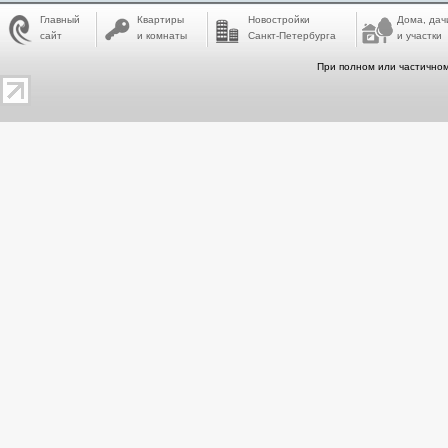
Главный
Квартиры
Новостройки
Дома, дач
сайт
и комнаты
Санкт-Петербурга
и участки
При полном или частичном