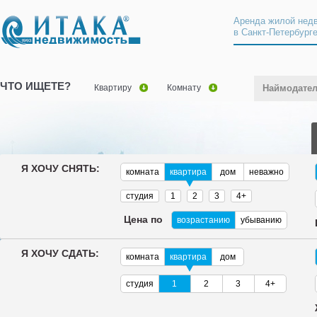
Аренда жилой нед
в Санкт-Петербург
ЧТО ИЩЕТЕ?
Квартиру
Комнату
Наймодате
Я ХОЧУ СНЯТЬ:
комната
квартира
дом
неважно
студия
1
2
3
4+
Цена по
возрастанию
убыванию
Я ХОЧУ СДАТЬ:
комната
квартира
дом
студия
1
2
3
4+