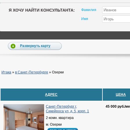
Я ХОЧУ НАЙТИ КОНСУЛЬТАНТА:
Фамилия
Имя
Развернуть карту
Итака
»
в Санкт-Петербурге
»
Озерки
АДРЕС
ЦЕНА
Санкт-Петербург г,
45 000 руб./ме
Сикейроса ул, д. 5, корп. 1
2-комн. квартира
м. Озерки