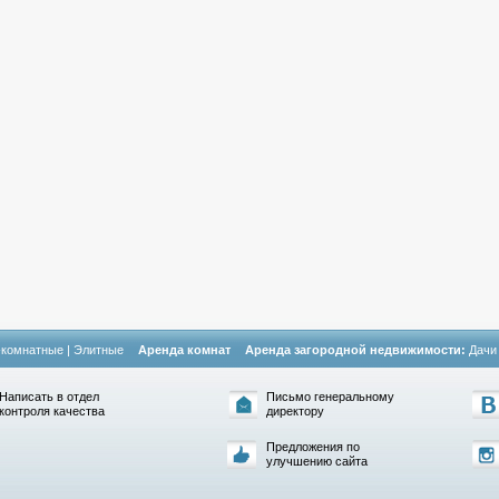
-комнатные
|
Элитные
Аренда комнат
Аренда загородной недвижимости:
Дачи
Написать в отдел
Письмо генеральному
контроля качества
директору
Предложения по
улучшению сайта