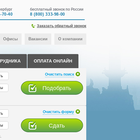
ербург
бесплатный звонок по России
0-70-40
8 (800) 333-98-00
Заказать обратный звонок
Офисы
Вакансии
О компании
ТРУДНИКА
ОПЛАТА ОНЛАЙН
Очистить поиск
ть
ты
Очистить форму
ть
ты
.