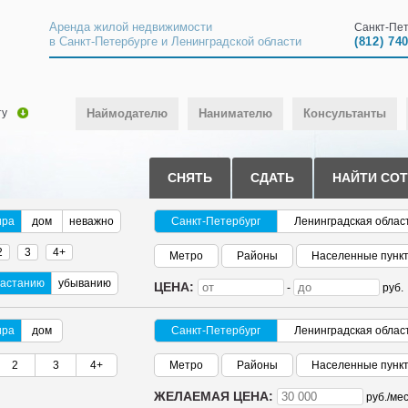
Аренда жилой недвижимости
Санкт-Пет
в Санкт-Петербурге и Ленинградской области
(812) 74
ту
Наймодателю
Нанимателю
Консультанты
СНЯТЬ
СДАТЬ
НАЙТИ СО
ира
дом
неважно
Санкт-Петербург
Ленинградская облас
2
3
4+
Метро
Районы
Населенные пунк
растанию
убыванию
ЦЕНА:
-
руб.
ира
дом
Санкт-Петербург
Ленинградская облас
2
3
4+
Метро
Районы
Населенные пунк
ЖЕЛАЕМАЯ ЦЕНА:
руб./
мес