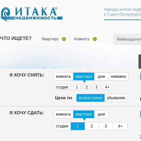
Аренда жилой нед
в Санкт-Петербург
ЧТО ИЩЕТЕ?
Квартиру
Комнату
Наймодате
Я ХОЧУ СНЯТЬ:
комната
квартира
дом
неважно
студия
1
2
3
4+
Цена по
возрастанию
убыванию
Я ХОЧУ СДАТЬ:
комната
квартира
дом
студия
1
2
3
4+