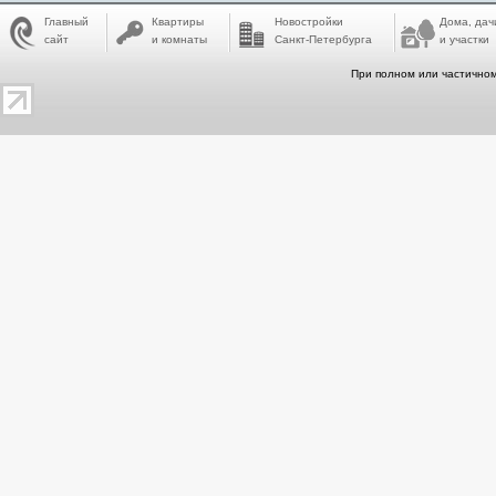
Главный
Квартиры
Новостройки
Дома, дач
сайт
и комнаты
Санкт-Петербурга
и участки
При полном или частичном