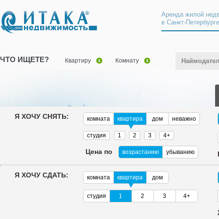
Аренда жилой нед
в Санкт-Петербург
ЧТО ИЩЕТЕ?
Квартиру
Комнату
Наймодате
Я ХОЧУ СНЯТЬ:
комната
квартира
дом
неважно
студия
1
2
3
4+
Цена по
возрастанию
убыванию
Я ХОЧУ СДАТЬ:
комната
квартира
дом
студия
1
2
3
4+