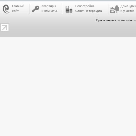
Главный
Квартиры
Новостройки
Дома, дач
сайт
и комнаты
Санкт-Петербурга
и участки
При полном или частичном