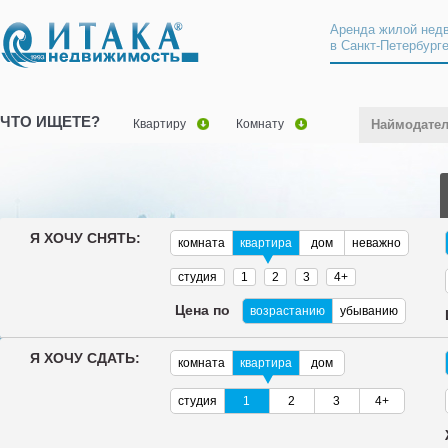
Аренда жилой нед
в Санкт-Петербург
ЧТО ИЩЕТЕ?
Квартиру
Комнату
Наймодате
Я ХОЧУ СНЯТЬ:
комната
квартира
дом
неважно
студия
1
2
3
4+
Цена по
возрастанию
убыванию
Я ХОЧУ СДАТЬ:
комната
квартира
дом
студия
1
2
3
4+