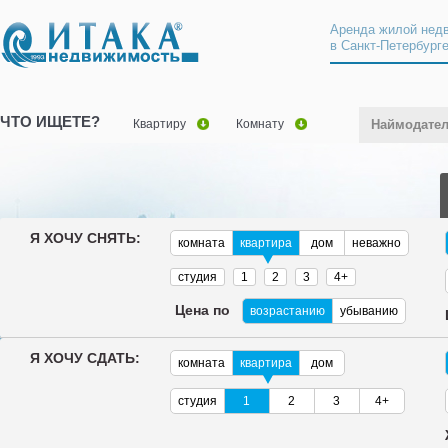
Аренда жилой нед
в Санкт-Петербург
ЧТО ИЩЕТЕ?
Квартиру
Комнату
Наймодате
Я ХОЧУ СНЯТЬ:
комната
квартира
дом
неважно
студия
1
2
3
4+
Цена по
возрастанию
убыванию
Я ХОЧУ СДАТЬ:
комната
квартира
дом
студия
1
2
3
4+