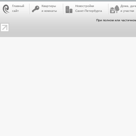
Главный
Квартиры
Новостройки
Дома, дач
сайт
и комнаты
Санкт-Петербурга
и участки
При полном или частичном