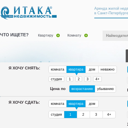
Аренда жилой нед
в Санкт-Петербург
ЧТО ИЩЕТЕ?
Квартиру
Комнату
Наймодате
Я ХОЧУ СНЯТЬ:
комната
квартира
дом
неважно
студия
1
2
3
4+
Цена по
возрастанию
убыванию
Я ХОЧУ СДАТЬ:
комната
квартира
дом
студия
1
2
3
4+