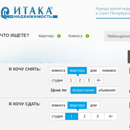
Аренда жилой нед
в Санкт-Петербург
ЧТО ИЩЕТЕ?
Квартиру
Комнату
Наймодате
Я ХОЧУ СНЯТЬ:
комната
квартира
дом
неважно
студия
1
2
3
4+
Цена по
возрастанию
убыванию
Я ХОЧУ СДАТЬ:
комната
квартира
дом
студия
1
2
3
4+