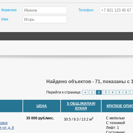
Фамилия
Телефон
Имя
Найдено объектов - 71, показаны с 1
Перейти к странице:
<
1
2
3
4
5
6
S ОБЩ./ЖИЛАЯ/
ЦЕНА
КРАТКОЕ ОПИ
КУХНЯ
35 000 руб./мес.
С мебелью
2
30.5 / 9.3 / 13.2 м
Новое
С техникой
 ул, д. 8
Лифт: 1
Состояние: