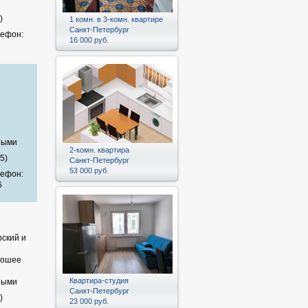
)
1 комн. в 3-комн. квартире
Санкт-Петербург
лефон:
16 000 руб.
и
ными
2-комн. квартира
5)
Санкт-Петербург
53 000 руб.
лефон:
6
ский и
рошее
и
Квартира-студия
ными
Санкт-Петербург
)
23 000 руб.