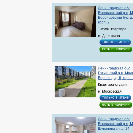
Ленинградская обл,
Всеволожский р-н, М
Воронцовский б-р, д.
корп. 2
1-комн. квартира
м. Девяткино
только в итаке
есть в наличии
Ленинградская обл,
Гатчинский р-н, Мал
Верево д, д. 9, корп. 
Квартира-студия
м. Московская
только в итаке
есть в наличии
Ленинградская обл,
Всеволожский р-н, М
Шувалова ул, д. 14