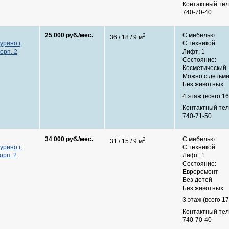
Контактный те
740-70-40
25 000 руб./мес.
С мебелью
2
36 / 18 / 9 м
урино г,
С техникой
корп. 2
Лифт: 1
Состояние:
Косметический
Можно с детьм
Без животных
4 этаж (всего 16
Контактный те
740-71-50
34 000 руб./мес.
С мебелью
2
31 / 15 / 9 м
урино г,
С техникой
орп. 2
Лифт: 1
Состояние:
Евроремонт
Без детей
Без животных
3 этаж (всего 17
Контактный те
740-70-40