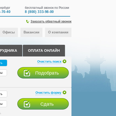
ербург
бесплатный звонок по России
0-70-40
8 (800) 333-98-00
Заказать обратный звонок
Офисы
Вакансии
О компании
ТРУДНИКА
ОПЛАТА ОНЛАЙН
Очистить поиск
ть
ты
Очистить форму
ть
ты
.