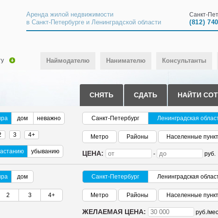
Аренда жилой недвижимости
Санкт-Пет
в Санкт-Петербурге и Ленинградской области
(812) 74
ту
Наймодателю
Нанимателю
Консультанты
СНЯТЬ
СДАТЬ
НАЙТИ СО
ира
дом
неважно
Санкт-Петербург
Ленинградская облас
2
3
4+
Метро
Районы
Населенные пунк
растанию
убыванию
ЦЕНА:
-
руб.
ира
дом
Санкт-Петербург
Ленинградская облас
2
3
4+
Метро
Районы
Населенные пунк
ЖЕЛАЕМАЯ ЦЕНА:
руб./
мес