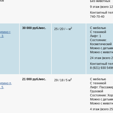
нов
Без животных
9 этаж (всего 12
Контактный те
740-70-40
30 000 руб./мес.
С мебелью
2
25 / 20 / -- м
урино г,
С техникой
 3,
Лифт: 1
Состояние:
Косметический
Можно с детьм
Можно с живот
24 этаж (всего 2
Контактный те
8 (921) 930 549
21 000 руб./мес.
С мебелью
2
29 / 18 / 5 м
урино п,
С техникой
 5,
Лифт: Пассажир
Грузовой
Состояние: Хо
Можно с детьм
Можно с живот
4 этаж (всего 25