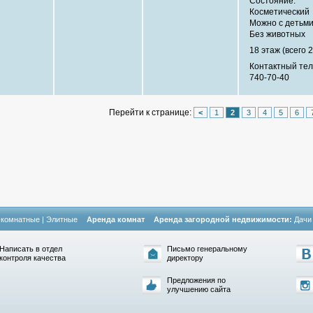
Состояние:
Косметический
Можно с детьм
Без животных
18 этаж (всего 2
Контактный те
740-70-40
Перейти к странице:
<
1
2
3
4
5
6
-комнатные
|
Элитные
Аренда комнат
Аренда загородной недвижимости:
Дачи
Написать в отдел
Письмо генеральному
контроля качества
директору
Предложения по
улучшению сайта