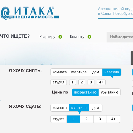
Аренда жилой нед
в Санкт-Петербург
ЧТО ИЩЕТЕ?
Квартиру
Комнату
Наймодате
Я ХОЧУ СНЯТЬ:
комната
квартира
дом
неважно
студия
1
2
3
4+
Цена по
возрастанию
убыванию
Я ХОЧУ СДАТЬ:
комната
квартира
дом
студия
1
2
3
4+