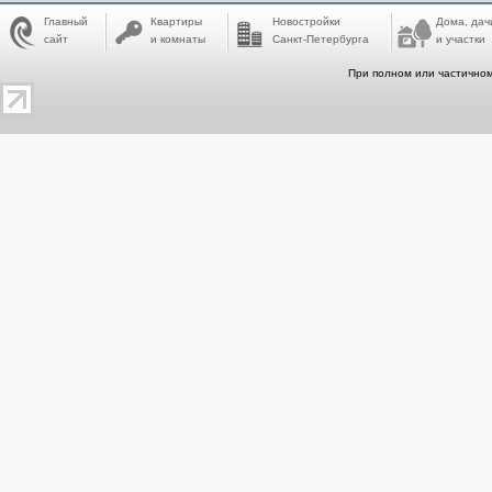
Главный
Квартиры
Новостройки
Дома, дач
сайт
и комнаты
Санкт-Петербурга
и участки
При полном или частичном