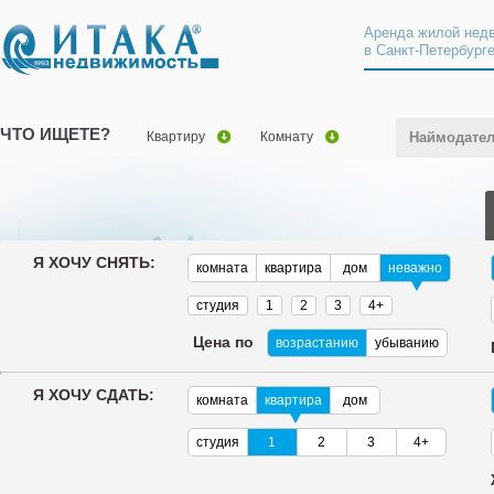
Аренда жилой нед
в Санкт-Петербург
ЧТО ИЩЕТЕ?
Квартиру
Комнату
Наймодате
Я ХОЧУ СНЯТЬ:
комната
квартира
дом
неважно
студия
1
2
3
4+
Цена по
возрастанию
убыванию
Я ХОЧУ СДАТЬ:
комната
квартира
дом
студия
1
2
3
4+