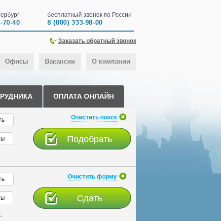
ербург
бесплатный звонок по России
0-70-40
8 (800) 333-98-00
Заказать обратный звонок
Офисы
Вакансии
О компании
ТРУДНИКА
ОПЛАТА ОНЛАЙН
Очистить поиск
ть
ты
Очистить форму
ть
ты
.