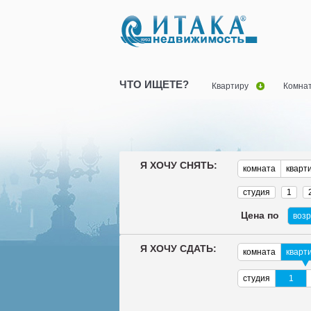
ЧТО ИЩЕТЕ?
Квартиру
Комна
Я ХОЧУ СНЯТЬ:
комната
кварт
студия
1
Цена по
воз
Я ХОЧУ СДАТЬ:
комната
кварт
студия
1