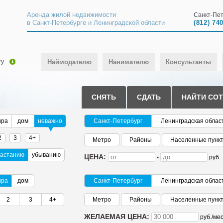
Аренда жилой недвижимости
Санкт-Пет
в Санкт-Петербурге и Ленинградской области
(812) 74
ту
Наймодателю
Нанимателю
Консультанты
СНЯТЬ
СДАТЬ
НАЙТИ СО
ира
дом
неважно
Санкт-Петербург
Ленинградская облас
2
3
4+
Метро
Районы
Населенные пунк
растанию
убыванию
ЦЕНА:
-
руб.
ира
дом
Санкт-Петербург
Ленинградская облас
2
3
4+
Метро
Районы
Населенные пунк
ЖЕЛАЕМАЯ ЦЕНА:
руб./
мес