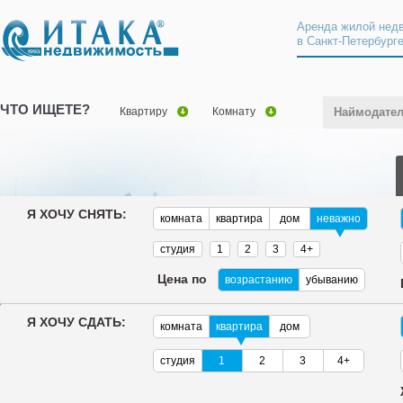
Аренда жилой нед
в Санкт-Петербург
ЧТО ИЩЕТЕ?
Квартиру
Комнату
Наймодате
Я ХОЧУ СНЯТЬ:
комната
квартира
дом
неважно
студия
1
2
3
4+
Цена по
возрастанию
убыванию
Я ХОЧУ СДАТЬ:
комната
квартира
дом
студия
1
2
3
4+