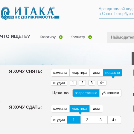
Аренда жилой нед
в Санкт-Петербург
ЧТО ИЩЕТЕ?
Квартиру
Комнату
Наймодате
Я ХОЧУ СНЯТЬ:
комната
квартира
дом
неважно
студия
1
2
3
4+
Цена по
возрастанию
убыванию
Я ХОЧУ СДАТЬ:
комната
квартира
дом
студия
1
2
3
4+