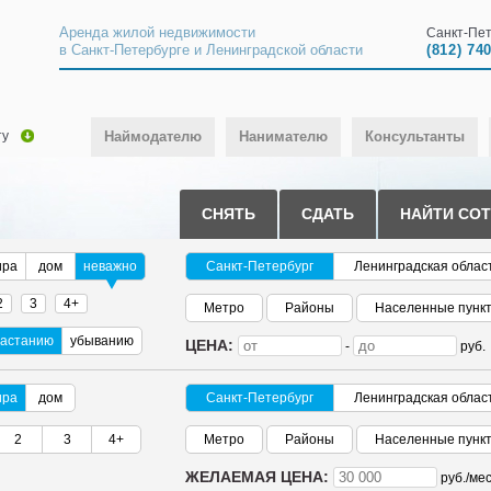
Аренда жилой недвижимости
Санкт-Пет
в Санкт-Петербурге и Ленинградской области
(812) 74
ту
Наймодателю
Нанимателю
Консультанты
СНЯТЬ
СДАТЬ
НАЙТИ СО
ира
дом
неважно
Санкт-Петербург
Ленинградская облас
2
3
4+
Метро
Районы
Населенные пунк
растанию
убыванию
ЦЕНА:
-
руб.
ира
дом
Санкт-Петербург
Ленинградская облас
2
3
4+
Метро
Районы
Населенные пунк
ЖЕЛАЕМАЯ ЦЕНА:
руб./
мес