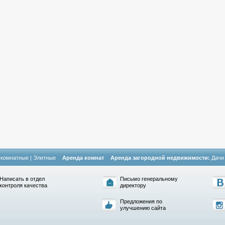
-комнатные
|
Элитные
Аренда комнат
Аренда загородной недвижимости:
Дачи
Написать в отдел
Письмо генеральному
контроля качества
директору
Предложения по
улучшению сайта