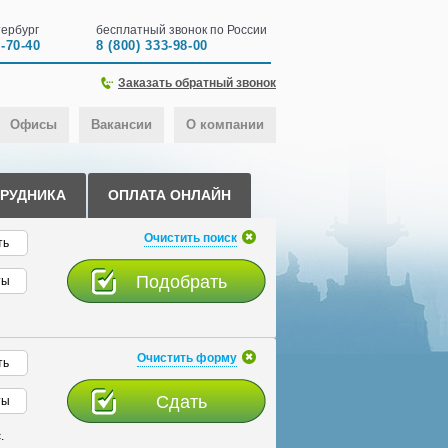
ербург
бесплатный звонок по России
0-70-40
8 (800) 333-98-00
Заказать обратный звонок
Офисы
Вакансии
О компании
ТРУДНИКА
ОПЛАТА ОНЛАЙН
Очистить поиск
ть
ты
Очистить форму
ть
ты
.