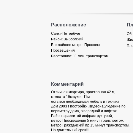
Расположение
П
Санкт-Петербург
Общ
Район:
Выборгский
Жил
Ближайшее метро:
Проспект
Пло
Просвещения
Расстояние:
11 мин. транспортом
Комментарий
Отличная квартира, просторная 42 м,
комната 19м,кухня 11м.
есть вся необходимая мебель и техника
Дом 2003 г постройки, видеонаблюдение по
периметру дома, в парадной и лифтах.
Район с развитой инфраструктурой,
метро Просвещения 5 минут транспортом,
метро Гражданский пр 15 минут транспортом.
На длительный срок!!!