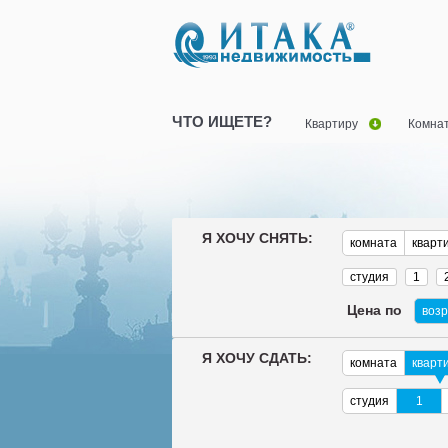
ЧТО ИЩЕТЕ?
Квартиру
Комна
Я ХОЧУ СНЯТЬ:
комната
кварт
студия
1
Цена по
воз
Я ХОЧУ СДАТЬ:
комната
кварт
студия
1