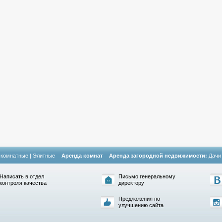
-комнатные
|
Элитные
Аренда комнат
Аренда загородной недвижимости:
Дачи
Написать в отдел
Письмо генеральному
контроля качества
директору
Предложения по
улучшению сайта