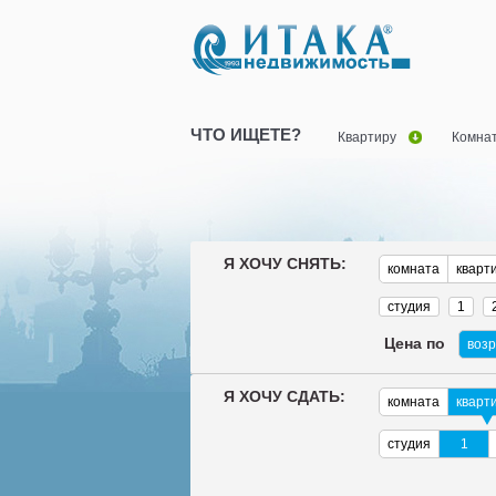
ЧТО ИЩЕТЕ?
Квартиру
Комна
Я ХОЧУ СНЯТЬ:
комната
кварт
студия
1
Цена по
воз
Я ХОЧУ СДАТЬ:
комната
кварт
студия
1