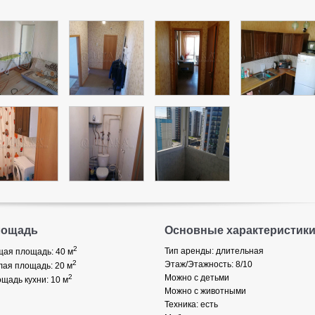
лощадь
Основные характеристик
2
Тип аренды: длительная
ая площадь: 40
м
2
Этаж/Этажность: 8/10
ая площадь: 20
м
2
Можно с детьми
щадь кухни: 10
м
Можно с животными
Техника: есть