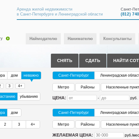
Аренда жилой недвижимости
Санкт-Пет
в Санкт-Петербурге и Ленинградской области
(812) 74
ту
Наймодателю
Нанимателю
Консультанты
СНЯТЬ
СДАТЬ
НАЙТИ СО
ира
дом
неважно
Санкт-Петербург
Ленинградская облас
2
3
4+
Метро
Районы
Населенные пунк
растанию
убыванию
ЦЕНА:
-
руб.
ира
дом
Санкт-Петербург
Ленинградская облас
2
3
4+
Метро
Районы
Населенные пунк
ЖЕЛАЕМАЯ ЦЕНА:
руб./
мес