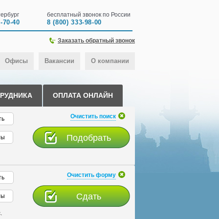
ербург
бесплатный звонок по России
0-70-40
8 (800) 333-98-00
Заказать обратный звонок
Офисы
Вакансии
О компании
ТРУДНИКА
ОПЛАТА ОНЛАЙН
Очистить поиск
ть
ты
Очистить форму
ть
ты
.