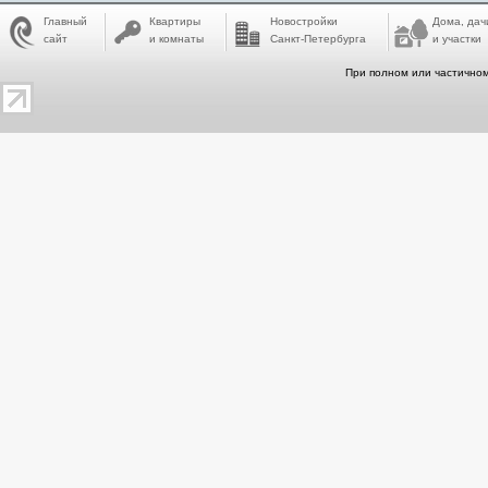
Главный
Квартиры
Новостройки
Дома, дач
сайт
и комнаты
Санкт-Петербурга
и участки
При полном или частичном