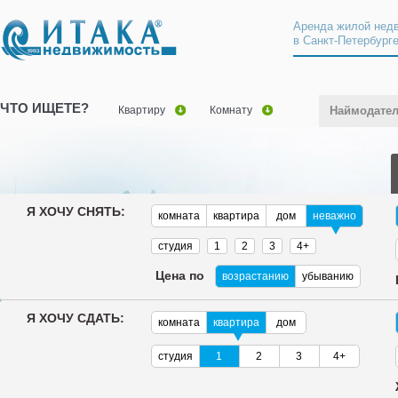
Аренда жилой нед
в Санкт-Петербург
ЧТО ИЩЕТЕ?
Квартиру
Комнату
Наймодате
Я ХОЧУ СНЯТЬ:
комната
квартира
дом
неважно
студия
1
2
3
4+
Цена по
возрастанию
убыванию
Я ХОЧУ СДАТЬ:
комната
квартира
дом
студия
1
2
3
4+