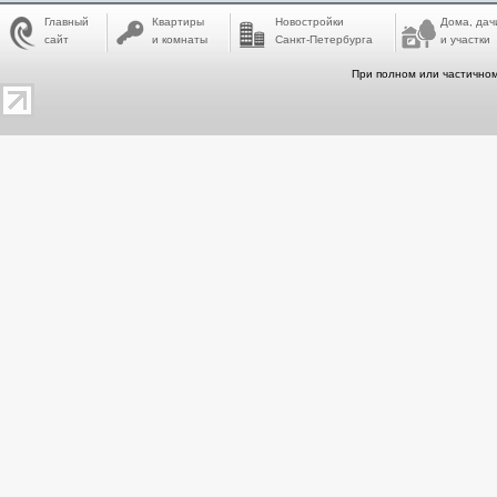
Главный
Квартиры
Новостройки
Дома, дач
сайт
и комнаты
Санкт-Петербурга
и участки
При полном или частичном