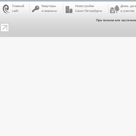
Главный
Квартиры
Новостройки
Дома, дач
сайт
и комнаты
Санкт-Петербурга
и участки
При полном или частичном