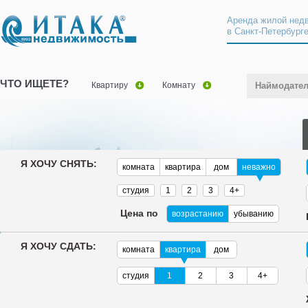
Аренда жилой нед
в Санкт-Петербург
ЧТО ИЩЕТЕ?
Квартиру
Комнату
Наймодате
Я ХОЧУ СНЯТЬ:
комната
квартира
дом
неважно
студия
1
2
3
4+
Цена по
возрастанию
убыванию
Я ХОЧУ СДАТЬ:
комната
квартира
дом
студия
1
2
3
4+