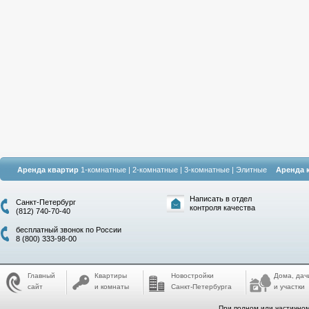
Аренда квартир
1-комнатные
|
2-комнатные
|
3-комнатные
|
Элитные
Аренда 
Написать в отдел
Санкт-Петербург
контроля качества
(812) 740-70-40
бесплатный звонок по России
8 (800) 333-98-00
Главный
Квартиры
Новостройки
Дома, дач
сайт
и комнаты
Санкт-Петербурга
и участки
При полном или частичном