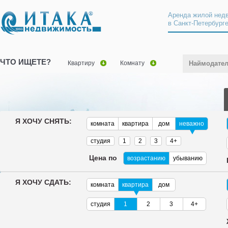
Аренда жилой нед
в Санкт-Петербург
ЧТО ИЩЕТЕ?
Квартиру
Комнату
Наймодате
Я ХОЧУ СНЯТЬ:
комната
квартира
дом
неважно
студия
1
2
3
4+
Цена по
возрастанию
убыванию
Я ХОЧУ СДАТЬ:
комната
квартира
дом
студия
1
2
3
4+