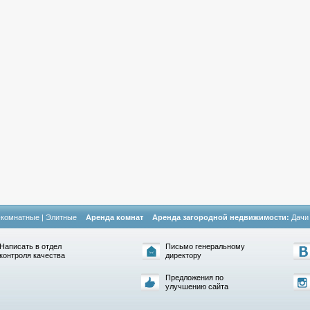
-комнатные
|
Элитные
Аренда комнат
Аренда загородной недвижимости:
Дачи
Написать в отдел
Письмо генеральному
контроля качества
директору
Предложения по
улучшению сайта