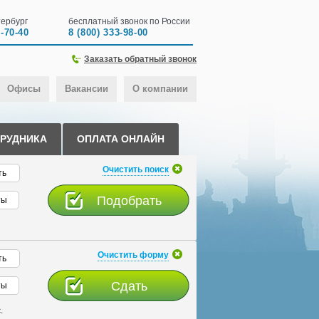
ербург
бесплатный звонок по России
0-70-40
8 (800) 333-98-00
Заказать обратный звонок
Офисы
Вакансии
О компании
ТРУДНИКА
ОПЛАТА ОНЛАЙН
Очистить поиск
ть
ты
Очистить форму
ть
ты
.