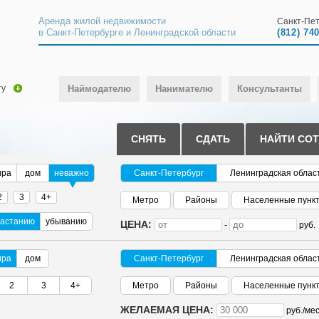
Аренда жилой недвижимости
Санкт-Пет
в Санкт-Петербурге и Ленинградской области
(812) 74
ту
Наймодателю
Нанимателю
Консультанты
СНЯТЬ
СДАТЬ
НАЙТИ СО
ира
дом
неважно
Санкт-Петербург
Ленинградская облас
2
3
4+
Метро
Районы
Населенные пунк
растанию
убыванию
ЦЕНА:
-
руб.
ира
дом
Санкт-Петербург
Ленинградская облас
2
3
4+
Метро
Районы
Населенные пунк
ЖЕЛАЕМАЯ ЦЕНА:
руб./
мес