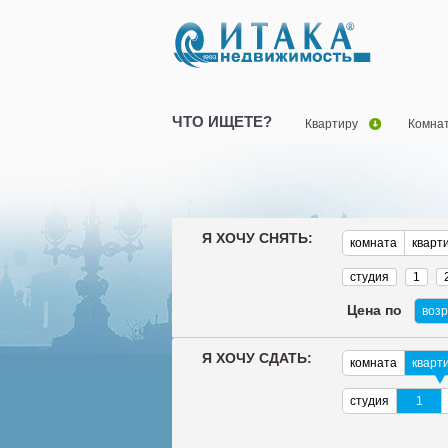
ЧТО ИЩЕТЕ?
Квартиру
Комна
Я ХОЧУ СНЯТЬ:
комната
кварт
студия
1
Цена по
воз
Я ХОЧУ СДАТЬ:
комната
кварт
студия
1