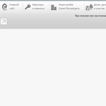
Главный
Квартиры
Новостройки
Дома, дач
сайт
и комнаты
Санкт-Петербурга
и участки
При полном или частичном