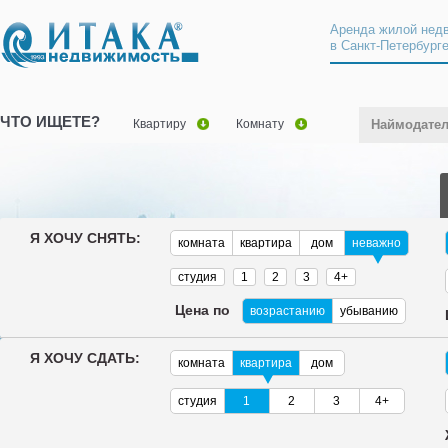
Аренда жилой нед
в Санкт-Петербург
ЧТО ИЩЕТЕ?
Квартиру
Комнату
Наймодате
Я ХОЧУ СНЯТЬ:
комната
квартира
дом
неважно
студия
1
2
3
4+
Цена по
возрастанию
убыванию
Я ХОЧУ СДАТЬ:
комната
квартира
дом
студия
1
2
3
4+