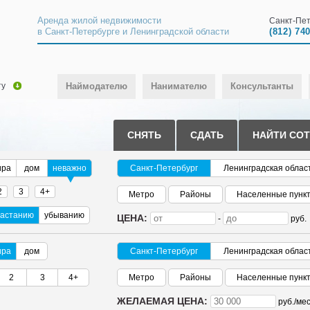
Аренда жилой недвижимости
Санкт-Пет
в Санкт-Петербурге и Ленинградской области
(812) 74
ту
Наймодателю
Нанимателю
Консультанты
СНЯТЬ
СДАТЬ
НАЙТИ СО
ира
дом
неважно
Санкт-Петербург
Ленинградская облас
2
3
4+
Метро
Районы
Населенные пунк
растанию
убыванию
ЦЕНА:
-
руб.
ира
дом
Санкт-Петербург
Ленинградская облас
2
3
4+
Метро
Районы
Населенные пунк
ЖЕЛАЕМАЯ ЦЕНА:
руб./
мес