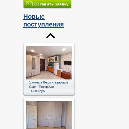
Оставить заявку
Новые
поступления
и
1 комн. в 8-комн. квартире
Санкт-Петербург
14 000 руб.