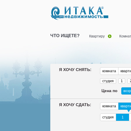
ЧТО ИЩЕТЕ?
Квартиру
Комна
Я ХОЧУ СНЯТЬ:
комната
кварт
студия
1
Цена по
воз
Я ХОЧУ СДАТЬ:
комната
кварт
студия
1