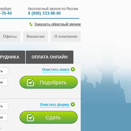
ербург
бесплатный звонок по России
0-70-40
8 (800) 333-98-00
Заказать обратный звонок
Офисы
Вакансии
О компании
ТРУДНИКА
ОПЛАТА ОНЛАЙН
Очистить поиск
ть
ты
Очистить форму
ть
ты
.