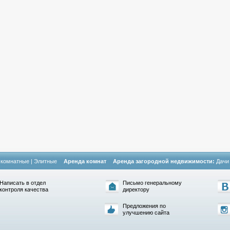
-комнатные
|
Элитные
Аренда комнат
Аренда загородной недвижимости:
Дачи
Написать в отдел
Письмо генеральному
контроля качества
директору
Предложения по
улучшению сайта