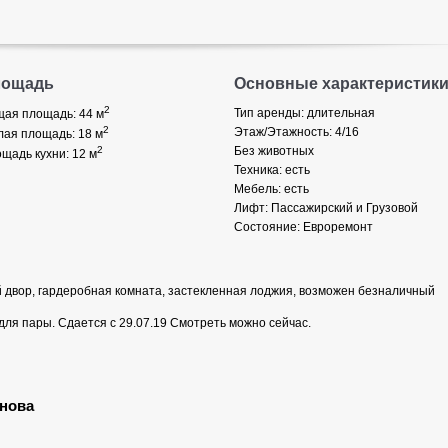
лощадь
Основные характеристик
2
Тип аренды: длительная
ая площадь: 44
м
2
Этаж/Этажность: 4/16
ая площадь: 18
м
2
Без животных
щадь кухни: 12
м
Техника: есть
Мебель: есть
Лифт: Пассажирский и Грузовой
Состояние: Евроремонт
 двор, гардеробная комната, застекленная лоджия, возможен безналичный
 для пары. Сдается с 29.07.19 Смотреть можно сейчас.
нова