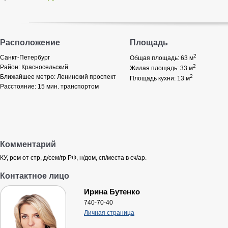
Расположение
Площадь
2
Санкт-Петербург
Общая площадь: 63
м
2
Район:
Красносельский
Жилая площадь: 33
м
Ближайшее метро:
Ленинский проспект
2
Площадь кухни: 13
м
Расстояние:
15 мин. транспортом
Комментарий
КУ, рем от стр, д/сем/гр РФ, н/дом, сп/места в сч/ар.
Контактное лицо
Ирина Бутенко
740-70-40
Личная страница