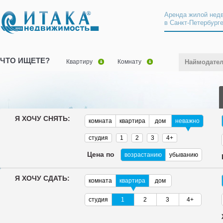
Аренда жилой нед
в Санкт-Петербург
ЧТО ИЩЕТЕ?
Квартиру
Комнату
Наймодате
Я ХОЧУ СНЯТЬ:
комната
квартира
дом
неважно
студия
1
2
3
4+
Цена по
возрастанию
убыванию
Я ХОЧУ СДАТЬ:
комната
квартира
дом
студия
1
2
3
4+