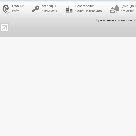
Главный
Квартиры
Новостройки
Дома, дач
сайт
и комнаты
Санкт-Петербурга
и участки
При полном или частичном