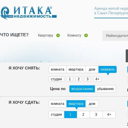
Аренда жилой нед
в Санкт-Петербург
ЧТО ИЩЕТЕ?
Квартиру
Комнату
Наймодате
Я ХОЧУ СНЯТЬ:
комната
квартира
дом
неважно
студия
1
2
3
4+
Цена по
возрастанию
убыванию
Я ХОЧУ СДАТЬ:
комната
квартира
дом
студия
1
2
3
4+