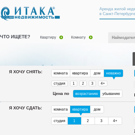
Аренда жилой нед
в Санкт-Петербург
ЧТО ИЩЕТЕ?
Квартиру
Комнату
Наймодате
Я ХОЧУ СНЯТЬ:
комната
квартира
дом
неважно
студия
1
2
3
4+
Цена по
возрастанию
убыванию
Я ХОЧУ СДАТЬ:
комната
квартира
дом
студия
1
2
3
4+