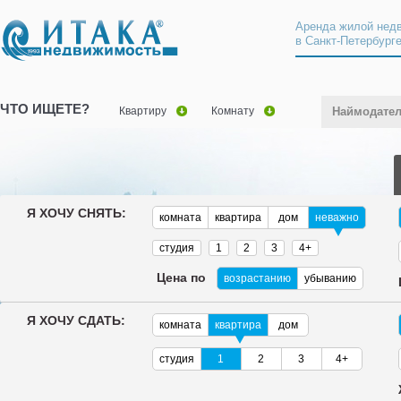
Аренда жилой нед
в Санкт-Петербург
ЧТО ИЩЕТЕ?
Квартиру
Комнату
Наймодате
Я ХОЧУ СНЯТЬ:
комната
квартира
дом
неважно
студия
1
2
3
4+
Цена по
возрастанию
убыванию
Я ХОЧУ СДАТЬ:
комната
квартира
дом
студия
1
2
3
4+