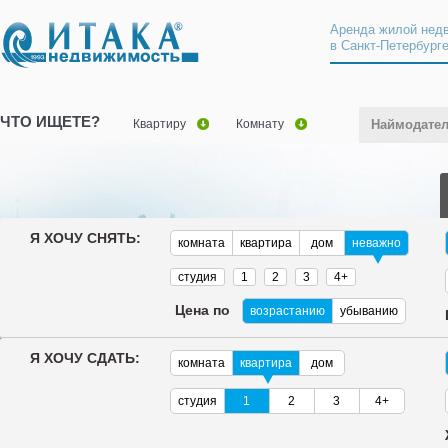
Аренда жилой нед
в Санкт-Петербург
ЧТО ИЩЕТЕ?
Квартиру
Комнату
Наймодате
Я ХОЧУ СНЯТЬ:
комната
квартира
дом
неважно
студия
1
2
3
4+
Цена по
возрастанию
убыванию
Я ХОЧУ СДАТЬ:
комната
квартира
дом
студия
1
2
3
4+