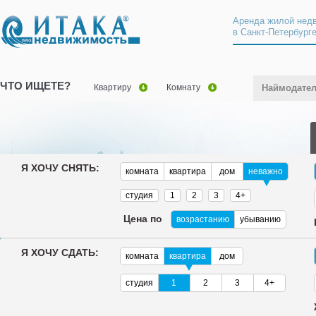
Аренда жилой нед
в Санкт-Петербург
ЧТО ИЩЕТЕ?
Квартиру
Комнату
Наймодате
Я ХОЧУ СНЯТЬ:
комната
квартира
дом
неважно
студия
1
2
3
4+
Цена по
возрастанию
убыванию
Я ХОЧУ СДАТЬ:
комната
квартира
дом
студия
1
2
3
4+