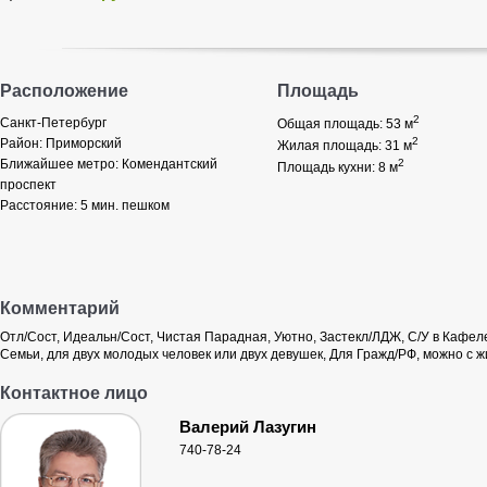
Расположение
Площадь
2
Санкт-Петербург
Общая площадь: 53
м
2
Район:
Приморский
Жилая площадь: 31
м
Ближайшее метро:
Комендантский
2
Площадь кухни: 8
м
проспект
Расстояние:
5 мин. пешком
Комментарий
Отл/Сост, Идеальн/Сост, Чистая Парадная, Уютно, Застекл/ЛДЖ, С/У в Кафеле
Семьи, для двух молодых человек или двух девушек, Для Гражд/РФ, можно с 
Контактное лицо
Валерий Лазугин
740-78-24