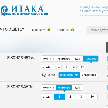
Аренда жилой нед
в Санкт-Петербург
ЧТО ИЩЕТЕ?
Квартиру
Комнату
Наймодате
Я ХОЧУ СНЯТЬ:
комната
квартира
дом
неважно
студия
1
2
3
4+
Цена по
возрастанию
убыванию
Я ХОЧУ СДАТЬ:
комната
квартира
дом
студия
1
2
3
4+