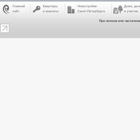
Главный
Квартиры
Новостройки
Дома, дач
сайт
и комнаты
Санкт-Петербурга
и участки
При полном или частичном