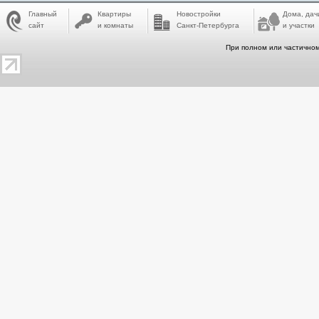
Главный
Квартиры
Новостройки
Дома, дач
сайт
и комнаты
Санкт-Петербурга
и участки
При полном или частичном