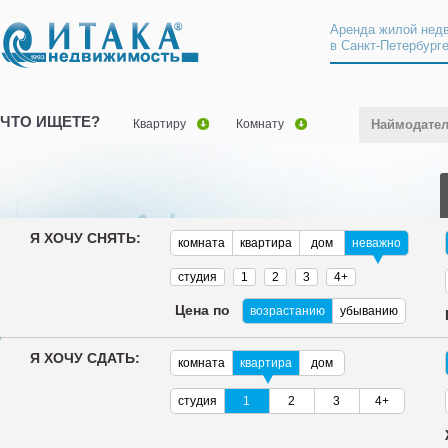
Аренда жилой нед
в Санкт-Петербург
ЧТО ИЩЕТЕ?
Квартиру
Комнату
Наймодате
Я ХОЧУ СНЯТЬ:
комната
квартира
дом
неважно
студия
1
2
3
4+
Цена по
возрастанию
убыванию
Я ХОЧУ СДАТЬ:
комната
квартира
дом
студия
1
2
3
4+