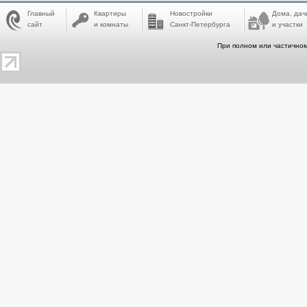
Главный
Квартиры
Новостройки
Дома, дач
сайт
и комнаты
Санкт-Петербурга
и участки
При полном или частичном