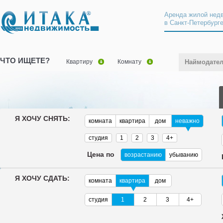
Аренда жилой нед
в Санкт-Петербург
ЧТО ИЩЕТЕ?
Квартиру
Комнату
Наймодате
Я ХОЧУ СНЯТЬ:
комната
квартира
дом
неважно
студия
1
2
3
4+
Цена по
возрастанию
убыванию
Я ХОЧУ СДАТЬ:
комната
квартира
дом
студия
1
2
3
4+