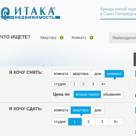
Аренда жилой нед
в Санкт-Петербург
ЧТО ИЩЕТЕ?
Квартиру
Комнату
Наймодате
Я ХОЧУ СНЯТЬ:
комната
квартира
дом
неважно
студия
1
2
3
4+
Цена по
возрастанию
убыванию
Я ХОЧУ СДАТЬ:
комната
квартира
дом
студия
1
2
3
4+