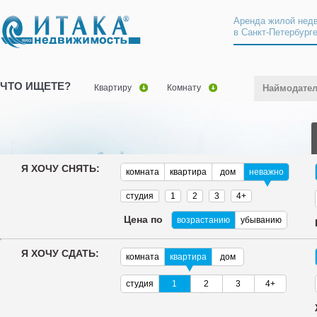
Аренда жилой нед
в Санкт-Петербург
ЧТО ИЩЕТЕ?
Квартиру
Комнату
Наймодате
Я ХОЧУ СНЯТЬ:
комната
квартира
дом
неважно
студия
1
2
3
4+
Цена по
возрастанию
убыванию
Я ХОЧУ СДАТЬ:
комната
квартира
дом
студия
1
2
3
4+