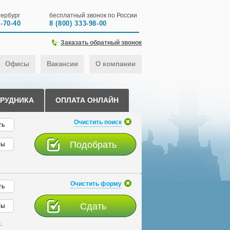
ербург
бесплатный звонок по России
0-70-40
8 (800) 333-98-00
Заказать обратный звонок
Офисы
Вакансии
О компании
ТРУДНИКА
ОПЛАТА ОНЛАЙН
Очистить поиск
ть
ты
Очистить форму
ть
ты
.