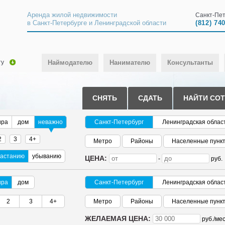
Аренда жилой недвижимости
Санкт-Пет
в Санкт-Петербурге и Ленинградской области
(812) 74
ту
Наймодателю
Нанимателю
Консультанты
СНЯТЬ
СДАТЬ
НАЙТИ СО
ира
дом
неважно
Санкт-Петербург
Ленинградская облас
2
3
4+
Метро
Районы
Населенные пунк
растанию
убыванию
ЦЕНА:
-
руб.
ира
дом
Санкт-Петербург
Ленинградская облас
2
3
4+
Метро
Районы
Населенные пунк
ЖЕЛАЕМАЯ ЦЕНА:
руб./
мес