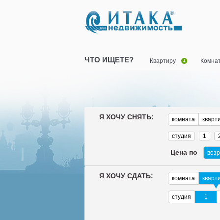
ЧТО ИЩЕТЕ?
Квартиру
Комна
Я ХОЧУ СНЯТЬ:
комната
кварт
студия
1
Цена по
воз
Я ХОЧУ СДАТЬ:
комната
кварт
студия
1