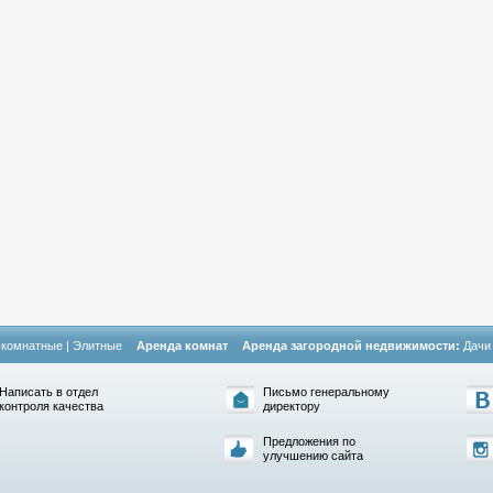
-комнатные
|
Элитные
Аренда комнат
Аренда загородной недвижимости:
Дачи
Написать в отдел
Письмо генеральному
контроля качества
директору
Предложения по
улучшению сайта