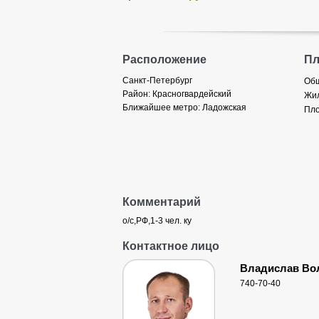
Расположение
П
Санкт-Петербург
Общ
Район:
Красногвардейский
Жил
Ближайшее метро:
Ладожская
Пло
Комментарий
о/с,РФ,1-3 чел. ку
Контактное лицо
Владислав Во
740-70-40