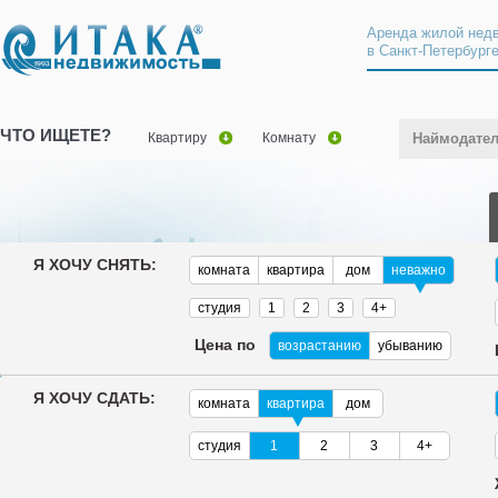
Аренда жилой нед
в Санкт-Петербург
ЧТО ИЩЕТЕ?
Квартиру
Комнату
Наймодате
Я ХОЧУ СНЯТЬ:
комната
квартира
дом
неважно
студия
1
2
3
4+
Цена по
возрастанию
убыванию
Я ХОЧУ СДАТЬ:
комната
квартира
дом
студия
1
2
3
4+