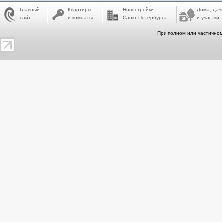
Главный
Квартиры
Новостройки
Дома, дач
сайт
и комнаты
Санкт-Петербурга
и участки
При полном или частичном